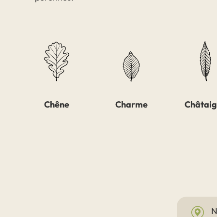
Chêne
Charme
Châtaig
N