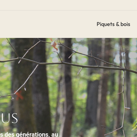
Piquets & bois
ous
s des générations, au